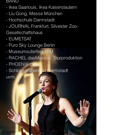
BAND
- Ikea Saarlouis, Ikea Kaiserslautern
- Liu Gong, Messe München
- Hochschule Darmstadt
- JOURNAL Frankfurt, Silvester Zoo-
Gesellschaftshaus
- EUMETSAT
- Puro Sky Lounge Berlin
- Museumsuferfest FFM
- RACHEL dasMusical, Tourproduktion
- PHOENIX group
- Schlossgrabenfest Darmstadt
uvm.