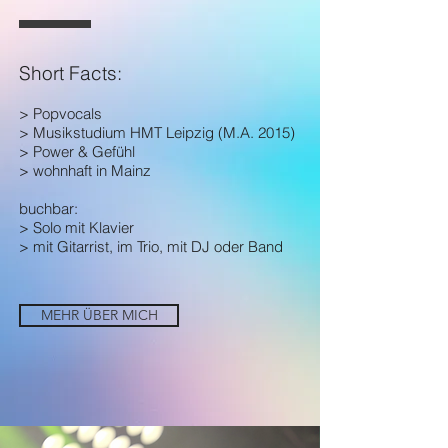
Short Facts:
>
Popvocals
> Musikstudium HMT Leipzig (M.A. 2015)
> Power & Gefühl
> wohnhaft in Mainz
buchbar:
> Solo mit Klavier
> mit Gitarrist, im Trio, mit DJ oder Band
MEHR ÜBER MICH